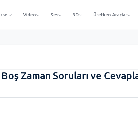
rsel
Video
Ses
3D
Üretken Araçlar
e Boş Zaman Soruları ve Cevapla