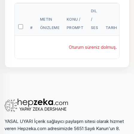
DIL
METIN
KONU /
/
#
ÖNIZLEME
PROMPT
SES
TARIH
USER
Oturum süreniz dolmuş.
YASAL UYARI İçerik sağlayıcı paylaşım sitesi olarak hizmet
veren Hepzeka.com adresimizde 5651 Sayılı Kanun'un 8.