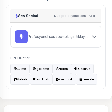
Ses Seçimi
120+ profesyonel ses | 23 dil
Profesyonel ses seçmek için tıklayın
Hızlı Etiketler
Gülme
İç çekme
Nefes
Öksürük
Melodi
1sn durak
2sn durak
Temizle