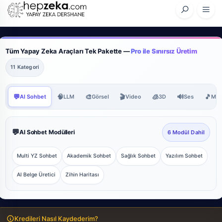
Tüm Yapay Zeka Araçları Tek Pakette —
Pro ile Sınırsız Üretim
11 Kategori
💬
🧠
🎨
🎬
🧊
🔊
🎵
AI Sohbet
LLM
Görsel
Video
3D
Ses
Müz
💬
AI Sohbet Modülleri
6 Modül Dahil
Multi YZ Sohbet
Akademik Sohbet
Sağlık Sohbet
Yazılım Sohbet
AI Belge Üretici
Zihin Haritası
Kredileri Nasıl Kaydederim?