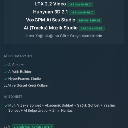
LTX 2.2 Video
365 Gün SINIRSIZ
Hunyuan 3D 2.1
365 Gün SINIRSIZ
VoxCPM Ai Ses Studio
365 Gün SINIRSIZ
Ai (Tracks) Müzik Studio
365 Gün SINIRSIZ
İstek Yoğunluğuna Göre Sıraya Alamaktadır
AI OTOMASYON
Ai Sunum
Ai Web Builder
HyperFrames Studio
LLM ve Görsel Kredi Kullanır
AI SOHBET
Multi Y.Zeka Sohbet + Akademik Sohbet + Sağlık Sohbet + Yazilim
Sohbet + AI Belge Üretici + Zihin Haritası
LLM
2.5 MILYON TOKEN / AYLIK