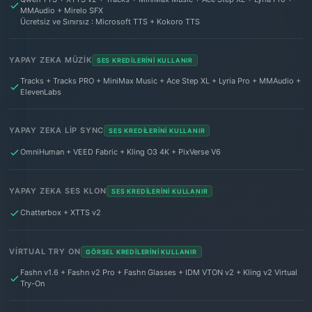
MMAudio + Mirelo SFX
Ücretsiz ve Sınırsız : Microsoft TTS + Kokoro TTS
YAPAY ZEKA MÜZIK
SES KREDILERINI KULLANIR
Tracks + Tracks PRO + MiniMax Music + Ace Step XL + Lyria Pro + MMAudio +
ElevenLabs
YAPAY ZEKA LIP SYNC
SES KREDILERINI KULLANIR
OmniHuman + VEED Fabric + Kling O3 4K + PixVerse V6
YAPAY ZEKA SES KLON
SES KREDILERINI KULLANIR
Chatterbox + XTTS v2
VIRTUAL TRY ON
GÖRSEL KREDILERINI KULLANIR
Fashn v1.6 + Fashn v2 Pro + Fashn Glasses + IDM VTON v2 + Kling v2 Virtual
Try-On