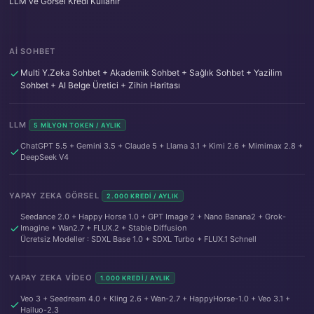
LLM ve Görsel Kredi Kullanır
AI SOHBET
Multi Y.Zeka Sohbet + Akademik Sohbet + Sağlık Sohbet + Yazilim
Sohbet + AI Belge Üretici + Zihin Haritası
LLM
5 MILYON TOKEN / AYLIK
ChatGPT 5.5 + Gemini 3.5 + Claude 5 + Llama 3.1 + Kimi 2.6 + Mimimax 2.8 +
DeepSeek V4
YAPAY ZEKA GÖRSEL
2.000 KREDI / AYLIK
Seedance 2.0 + Happy Horse 1.0 + GPT Image 2 + Nano Banana2 + Grok-
Imagine + Wan2.7 + FLUX.2 + Stable Diffusion
Ücretsiz Modeller : SDXL Base 1.0 + SDXL Turbo + FLUX.1 Schnell
YAPAY ZEKA VIDEO
1.000 KREDI / AYLIK
Veo 3 + Seedream 4.0 + Kling 2.6 + Wan-2.7 + HappyHorse-1.0 + Veo 3.1 +
Hailuo-2.3