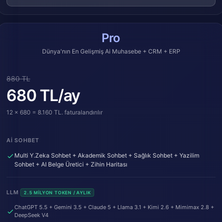
Pro
Dünya'nın En Gelişmiş Ai Muhasebe + CRM + ERP
880 TL
680 TL/ay
12 x 680 = 8.160 TL. faturalandırılır
AI SOHBET
Multi Y.Zeka Sohbet + Akademik Sohbet + Sağlık Sohbet + Yazilim
Sohbet + AI Belge Üretici + Zihin Haritası
LLM
2.5 MILYON TOKEN / AYLIK
ChatGPT 5.5 + Gemini 3.5 + Claude 5 + Llama 3.1 + Kimi 2.6 + Mimimax 2.8 +
DeepSeek V4