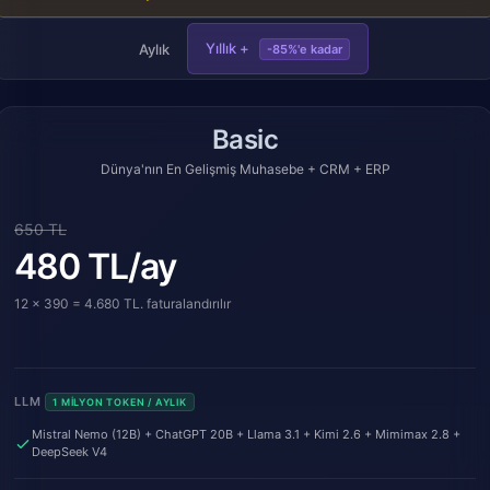
Yıllık +
Aylık
-85%'e kadar
Basic
Dünya'nın En Gelişmiş Muhasebe + CRM + ERP
650 TL
480 TL/ay
12 x 390 = 4.680 TL. faturalandırılır
LLM
1 MILYON TOKEN / AYLIK
Mistral Nemo (12B) + ChatGPT 20B + Llama 3.1 + Kimi 2.6 + Mimimax 2.8 +
DeepSeek V4