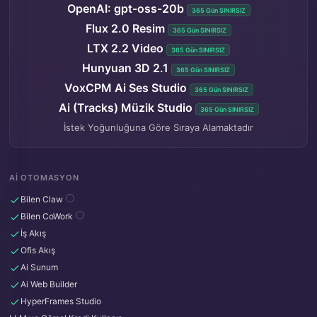
OpenAI: gpt-oss-20b
365 Gün SINIRSIZ
Flux 2.0 Resim
365 Gün SINIRSIZ
LTX 2.2 Video
365 Gün SINIRSIZ
Hunyuan 3D 2.1
365 Gün SINIRSIZ
VoxCPM Ai Ses Studio
365 Gün SINIRSIZ
Ai (Tracks) Müzik Studio
365 Gün SINIRSIZ
İstek Yoğunluğuna Göre Sıraya Alamaktadır
AI OTOMASYON
Bilen Claw
Bilen CoWork
İş Akış
Ofis Akış
Ai Sunum
Ai Web Builder
HyperFrames Studio