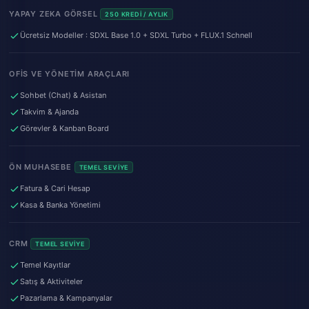
YAPAY ZEKA GÖRSEL
250 KREDI / AYLIK
Ücretsiz Modeller : SDXL Base 1.0 + SDXL Turbo + FLUX.1 Schnell
OFIS VE YÖNETIM ARAÇLARI
Sohbet (Chat) & Asistan
Takvim & Ajanda
Görevler & Kanban Board
ÖN MUHASEBE
TEMEL SEVIYE
Fatura & Cari Hesap
Kasa & Banka Yönetimi
CRM
TEMEL SEVIYE
Temel Kayıtlar
Satış & Aktiviteler
Pazarlama & Kampanyalar