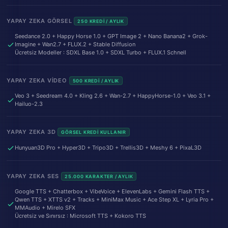
YAPAY ZEKA GÖRSEL
250 KREDI / AYLIK
Seedance 2.0 + Happy Horse 1.0 + GPT Image 2 + Nano Banana2 + Grok-
Imagine + Wan2.7 + FLUX.2 + Stable Diffusion
Ücretsiz Modeller : SDXL Base 1.0 + SDXL Turbo + FLUX.1 Schnell
YAPAY ZEKA VIDEO
500 KREDI / AYLIK
Veo 3 + Seedream 4.0 + Kling 2.6 + Wan-2.7 + HappyHorse-1.0 + Veo 3.1 +
Hailuo-2.3
YAPAY ZEKA 3D
GÖRSEL KREDI KULLANIR
Hunyuan3D Pro + Hyper3D + Tripo3D + Trellis3D + Meshy 6 + PixaL3D
YAPAY ZEKA SES
25.000 KARAKTER / AYLIK
Google TTS + Chatterbox + VibeVoice + ElevenLabs + Gemini Flash TTS +
Qwen TTS + XTTS v2 + Tracks + MiniMax Music + Ace Step XL + Lyria Pro +
MMAudio + Mirelo SFX
Ücretsiz ve Sınırsız : Microsoft TTS + Kokoro TTS