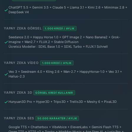
ChatGPT 5.5 + Gemini 3.5 + Claude 5 + Llama 3.1 + Kimi 2.6 + Mimimax 2.8 +
DeepSeek V4
YAPAY ZEKA GÖRSEL
1.000 KREDI / AYLIK
Seedance 2.0 + Happy Horse 1.0 + GPT Image 2 + Nano Banana2 + Grok-
Imagine + Wan2.7 + FLUX.2 + Stable Diffusion
Ücretsiz Modeller : SDXL Base 1.0 + SDXL Turbo + FLUX.1 Schnell
YAPAY ZEKA VIDEO
1.000 KREDI / AYLIK
Veo 3 + Seedream 4.0 + Kling 2.6 + Wan-2.7 + HappyHorse-1.0 + Veo 3.1 +
Hailuo-2.3
YAPAY ZEKA 3D
GÖRSEL KREDI KULLANIR
Hunyuan3D Pro + Hyper3D + Tripo3D + Trellis3D + Meshy 6 + PixaL3D
YAPAY ZEKA SES
50.000 KARAKTER / AYLIK
Google TTS + Chatterbox + VibeVoice + ElevenLabs + Gemini Flash TTS +
Qwen TTS + XTTS v2 + Tracks + MiniMax Music + Ace Step XL + Lyria Pro +