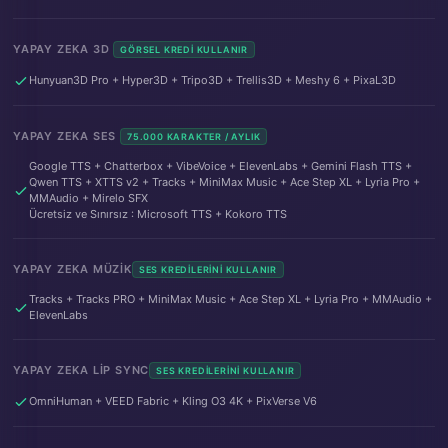
YAPAY ZEKA 3D
GÖRSEL KREDI KULLANIR
Hunyuan3D Pro + Hyper3D + Tripo3D + Trellis3D + Meshy 6 + PixaL3D
YAPAY ZEKA SES
75.000 KARAKTER / AYLIK
Google TTS + Chatterbox + VibeVoice + ElevenLabs + Gemini Flash TTS +
Qwen TTS + XTTS v2 + Tracks + MiniMax Music + Ace Step XL + Lyria Pro +
MMAudio + Mirelo SFX
Ücretsiz ve Sınırsız : Microsoft TTS + Kokoro TTS
YAPAY ZEKA MÜZIK
SES KREDILERINI KULLANIR
Tracks + Tracks PRO + MiniMax Music + Ace Step XL + Lyria Pro + MMAudio +
ElevenLabs
YAPAY ZEKA LIP SYNC
SES KREDILERINI KULLANIR
OmniHuman + VEED Fabric + Kling O3 4K + PixVerse V6