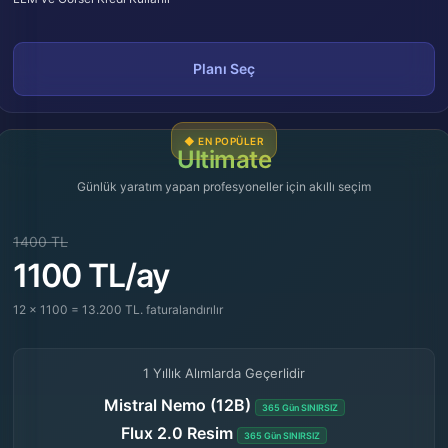
Planı Seç
◆ EN POPÜLER
Ultimate
Günlük yaratım yapan profesyoneller için akıllı seçim
1400 TL
1100 TL/ay
12 x 1100 = 13.200 TL. faturalandırılır
1 Yıllık Alımlarda Geçerlidir
Mistral Nemo (12B)
365 Gün SINIRSIZ
Flux 2.0 Resim
365 Gün SINIRSIZ