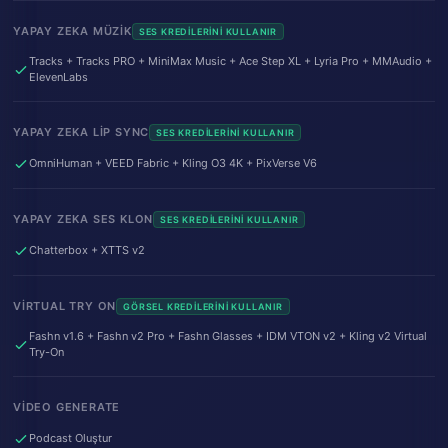
YAPAY ZEKA MÜZIK
SES KREDILERINI KULLANIR
Tracks + Tracks PRO + MiniMax Music + Ace Step XL + Lyria Pro + MMAudio +
ElevenLabs
YAPAY ZEKA LIP SYNC
SES KREDILERINI KULLANIR
OmniHuman + VEED Fabric + Kling O3 4K + PixVerse V6
YAPAY ZEKA SES KLON
SES KREDILERINI KULLANIR
Chatterbox + XTTS v2
VIRTUAL TRY ON
GÖRSEL KREDILERINI KULLANIR
Fashn v1.6 + Fashn v2 Pro + Fashn Glasses + IDM VTON v2 + Kling v2 Virtual
Try-On
VIDEO GENERATE
Podcast Oluştur