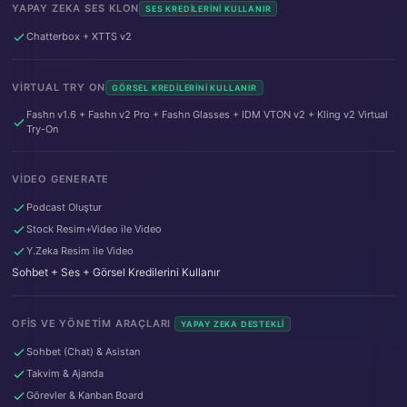
YAPAY ZEKA SES KLON
SES KREDILERINI KULLANIR
Chatterbox + XTTS v2
VIRTUAL TRY ON
GÖRSEL KREDILERINI KULLANIR
Fashn v1.6 + Fashn v2 Pro + Fashn Glasses + IDM VTON v2 + Kling v2 Virtual
Try-On
VIDEO GENERATE
Podcast Oluştur
Stock Resim+Video ile Video
Y.Zeka Resim ile Video
Sohbet + Ses + Görsel Kredilerini Kullanır
OFIS VE YÖNETIM ARAÇLARI
YAPAY ZEKA DESTEKLI
Sohbet (Chat) & Asistan
Takvim & Ajanda
Görevler & Kanban Board