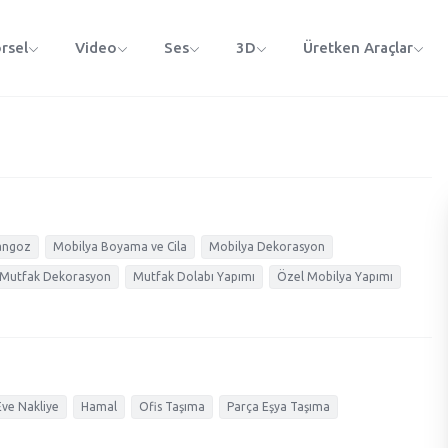
rsel
Video
Ses
3D
Üretken Araçlar
angoz
Mobilya Boyama ve Cila
Mobilya Dekorasyon
Mutfak Dekorasyon
Mutfak Dolabı Yapımı
Özel Mobilya Yapımı
ve Nakliye
Hamal
Ofis Taşıma
Parça Eşya Taşıma