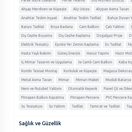
Parke Sistre Cilalama
Perde Yıkama
Ütü Hizmeti (Ütücü)
Ahşap Merdiven ve Küpeşte
Alçı Ustası
Alçıpan Asma Tavan
Anahtar Teslim İnşaat
Anahtar Teslim Tadilat
Bahçe Duvarı 
Banyo Tadilat
Boya Badana
Cam Balkon
Çatı Yalıtım
Dış Cephe Boyama
Dış Cephe Kaplama
Doğalgaz Proje
D
Elektrik Tesisatçı
Epoksi Yer Zemin Kaplama
Ev Tadilat
Fa
Hasta Yaşlı Bakımı
Güneş Enerjisi
Havuz Yapımı
Hazır Mut
İç Mimar Tasarım ve Uygulama
Isı Camlı Cam Balkon
Kaba İn
Kombi Tesisat Montaj
Korkuluk ve Küpeşte
Mağaza Dekoras
Metal Asma Tavan
Mimar
Mimari Maket
Musluk Batarya 
Nem ve Rutubet Yalıtımı
Otomatik Kepenk
Panel Çit ve Diken
Pimapen Balkon Kapatma
Pimapen Pencere
PVC Pencere Ka
Su Tesisatçısı
Su Yalıtım
Tadilat
Tamirat ve Tadilat
Ta
Sağlık ve Güzellik