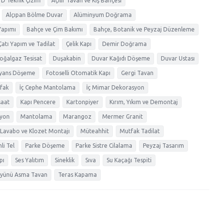
3D Teknik Çizim
Açılır Tavan ve Kış Bahçesi
Alçıpan Bölme Duvar
Alüminyum Doğrama
Yapımı
Bahçe ve Çim Bakımı
Bahçe, Botanik ve Peyzaj Düzenleme
Çatı Yapım ve Tadilat
Çelik Kapı
Demir Doğrama
oğalgaz Tesisat
Duşakabin
Duvar Kağıdı Döşeme
Duvar Ustası
yans Döşeme
Fotoselli Otomatik Kapı
Gergi Tavan
fak
İç Cephe Mantolama
İç Mimar Dekorasyon
şaat
Kapı Pencere
Kartonpiyer
Kırım, Yıkım ve Demontaj
yon
Mantolama
Marangoz
Mermer Granit
Lavabo ve Klozet Montajı
Müteahhit
Mutfak Tadilat
li Tel
Parke Döşeme
Parke Sistre Cilalama
Peyzaj Tasarım
pı
Ses Yalıtım
Sineklik
Sıva
Su Kaçağı Tespiti
şyünü Asma Tavan
Teras Kapama