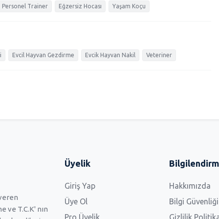
Personel Trainer
Eğzersiz Hocası
Yaşam Koçu
i
Evcil Hayvan Gezdirme
Evcik Hayvan Nakil
Veteriner
Üyelik
Bilgilendir
Giriş Yap
Hakkımızda
 veren
Üye Ol
Bilgi Güvenliği
 ve T.C.K' nın
Pro Üyelik
Gizlilik Politik