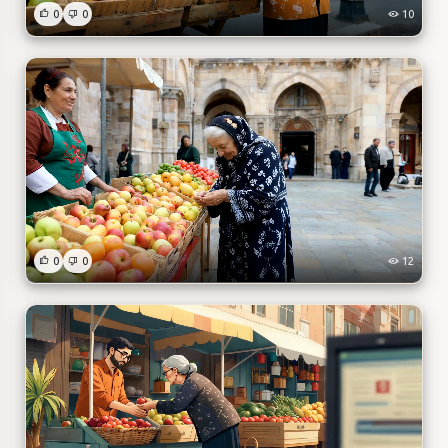
0
0
10
0
0
12