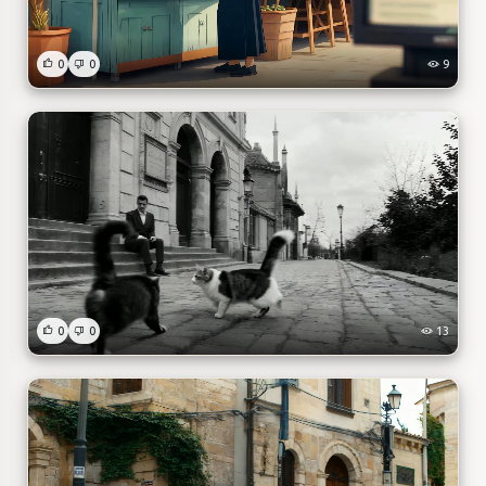
0
0
9
0
0
13