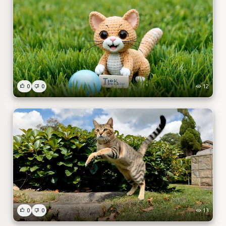
0
0
12
0
0
13