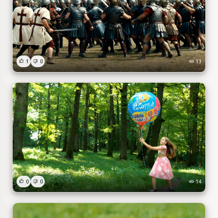
1
0
13
0
0
14